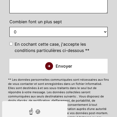
Combien font un plus sept
En cochant cette case, j'accepte les
conditions particulières ci-dessous **
Envoyer
** Les données personnelles communiquées sont nécessaires aux fins
de vous contacter et sont enregistrées dans un fichier informatisé.
Elles sont destinées à et ses sous-traitants dans le seul but de
répondre à votre message. Les données collectées seront
communiquées aux seuls destinataires suivants: . Vous disposez de
droits d’accès, de rectification, d’effacement, de portabilité, de
limitation, d’opposition, de retrait de votre consentement à tout
moment et du droit d’introduire une réclamation auprès d’une autorité
de contrôle, ainsi que d’organiser le sort de vos données post-mortem.